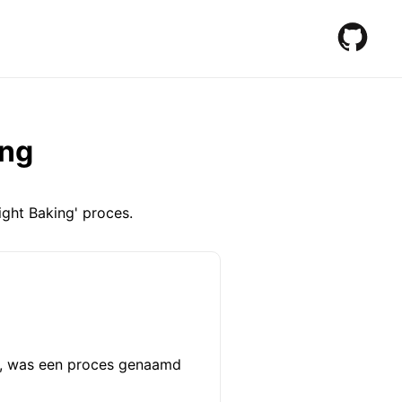
ing
ight Baking' proces.
m, was een proces genaamd