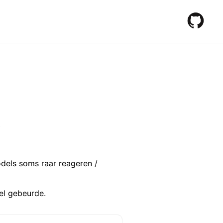
y
odels soms raar reageren /
wel gebeurde.