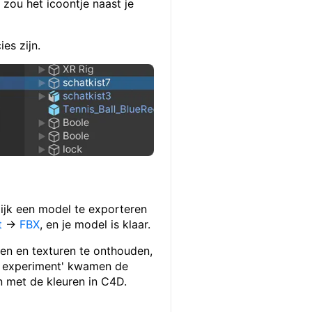
zou het icoontje naast je
es zijn.
ijk een model te exporteren
t
→
FBX
, en je model is klaar.
en en texturen te onthouden,
oor experiment' kwamen de
n met de kleuren in C4D.